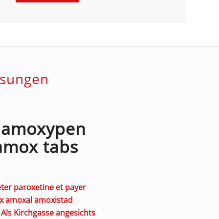
ösungen
d amoxypen
amox tabs
ter paroxetine et payer
 amoxal amoxistad
Als Kirchgasse angesichts