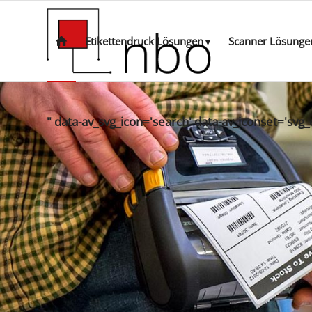
Etikettendruck Lösungen
Scanner Lösunge
" data-av_svg_icon='search' data-av_iconset='svg_