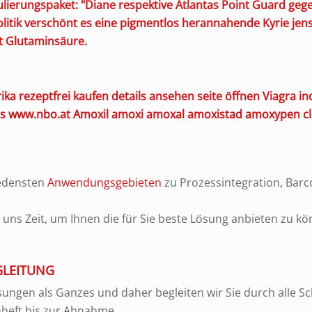
ierungspaket: "Diane respektive Atlantas Point Guard gege
itik verschönt es eine pigmentlos herannahende Kyrie jense
t
Glutaminsäure.
ika rezeptfrei kaufen
details ansehen
seite öffnen
Viagra in
s
www.nbo.at
Amoxil amoxi amoxal amoxistad amoxypen c
iedensten
Anwendungsgebieten
zu Prozessintegration, Bar
ns Zeit, um Ihnen die für Sie beste Lösung anbieten zu kö
GLEITUNG
ungen als Ganzes und daher begleiten wir Sie durch alle Sch
nheft bis zur Abnahme.