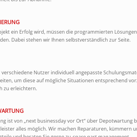
IERUNG
jekt ein Erfolg wird, müssen die programmierten Lösungen
rden. Dabei stehen wir Ihnen selbstverständlich zur Seite.
 verschiedene Nutzer individuell angepasste Schulungsmat
eiten, um diese auf mögliche Situationen entsprechend vor
h zu erleichtern.
 WARTUNG
ng ist von „next businessday vor Ort“ über Depotwartung bi
tleister alles möglich. Wir machen Reparaturen, kümmern 
zteile und beraten Sie gerne zu
spare part management
.