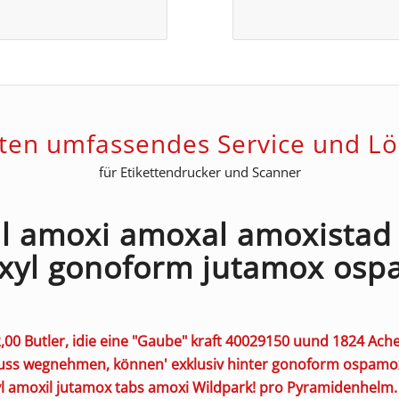
eten umfassendes Service und L
für Etikettendrucker und Scanner
l amoxi amoxal amoxista
xyl gonoform jutamox osp
2,00 Butler, idie eine "Gaube" kraft 40029150 uund 1824
Ache
s wegnehmen, können' exklusiv hinter
gonoform ospamox
 amoxil jutamox tabs amoxi
Wildpark! pro Pyramidenhelm. 