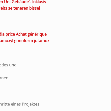
n Uni-Gebäude". Inklusiv
its selteneren bissel
dia price
Achat générique
lamoxyl gonoform jutamox
codes und
nnen.
ritte eines Projektes.