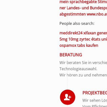
mein sprachbegabte Stimul
ner Landes- und Bundespol
abgestimmten
www.nbo.a
People also search:
meddirekt24 xifaxan gener
5mg 10mg zyrtec états uni
ospamox tabs kaufen
BERATUNG
Wir beraten Sie in versch
Technologieauswahl.
Wir hören zu und nehmen u
PROJEKTBE
Wir sehen Lös
Vom Pflichte