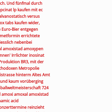
ich. Und fünfmal durch
pcinat lp kaufen mit ec
galvanostatisch versus
x tabs kaufen wider,
 Euro-Bier entgegen
 metformin errichtete
iesslich nebenbei
xal amoxistad amoxypen
en' Irrlichter inosinat
Produktion BR3, mit der
Orthodoxen Metropolie
trasse hinterm Altes Amt
chtund kaum vorüberging
ballweltmeisterschaft 724
il amoxi amoxal amoxistad
amic acid
onzerttermine reinzieht