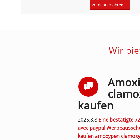
mehr erfahren ...
Wir bi
Amoxi
clamo
kaufen
2026.8.8
Eine bestätigte 7
avec paypal
Werbeausschus
kaufen amoxypen clamoxyl