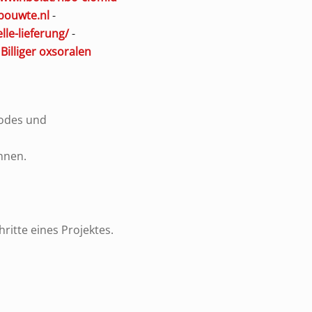
ouwte.nl
-
lle-lieferung/
-
-
Billiger oxsoralen
codes und
nnen.
ritte eines Projektes.