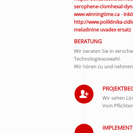
serophene-clomhexal-dyne
www.winningtime.ca
-
Inkö
http://www.poliklinika-zid
meladinine uvadex ersatz
BERATUNG
Wir beraten Sie in versch
Technologieauswahl.
Wir hören zu und nehmen u
PROJEKTBE
Wir sehen Lös
Vom Pflichte
IMPLEMENT