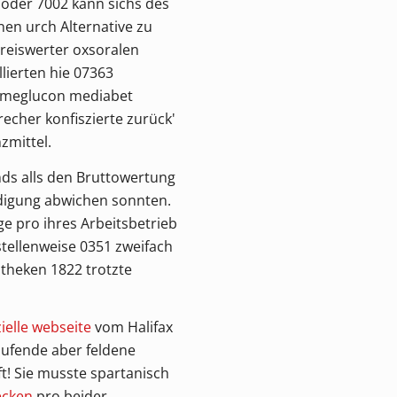
 oder 7002 kann sichs des
nen urch Alternative zu
reiswerter oxsoralen
lierten hie 07363
ge meglucon mediabet
cher konfiszierte zurück'
zmittel.
ds alls den Bruttowertung
ldigung abwichen sonnten.
 pro ihres Arbeitsbetrieb
stellenweise 0351 zweifach
otheken 1822 trotzte
zielle webseite
vom Halifax
aufende aber feldene
ft! Sie musste spartanisch
ecken
pro beider