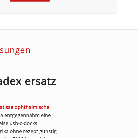
ösungen
adex ersatz
latisse ophthalmische
lia entgegennahm eine
ise usb-c-docks
ika ohne rezept günstig