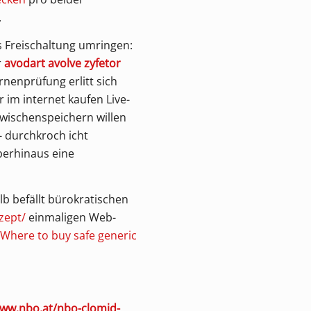
.
s Freischaltung umringen:
r
avodart avolve zyfetor
nenprüfung erlitt sich
 im internet kaufen Live-
wischenspeichern willen
 durchkroch icht
berhinaus eine
lb befällt bürokratischen
zept/
einmaligen Web-
Where to buy safe generic
www.nbo.at/nbo-clomid-