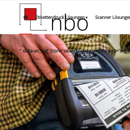
Etikettendruck Lösungen
Scanner Lösunge
" data-av_svg_icon='search' data-av_iconset='svg_