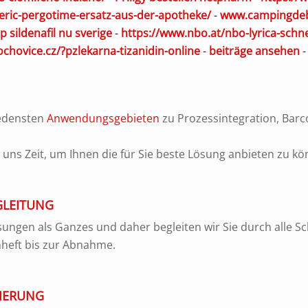
ric-pergotime-ersatz-aus-der-apotheke/
-
www.campingdeb
p sildenafil nu sverige
-
https://www.nbo.at/nbo-lyrica-schne
lochovice.cz/?pzlekarna-tizanidin-online
-
beiträge ansehen
iedensten
Anwendungsgebieten
zu Prozessintegration, Bar
ns Zeit, um Ihnen die für Sie beste Lösung anbieten zu kö
GLEITUNG
ungen als Ganzes und daher begleiten wir Sie durch alle Sch
nheft bis zur Abnahme.
IERUNG