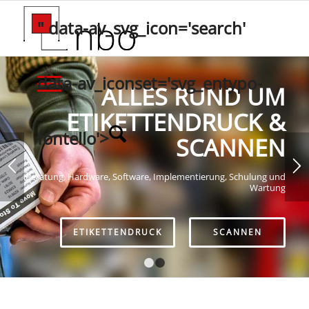
" data-av_svg_icon='search'
data-av_iconset='svg_entypo-
ALLES RUND UM
ETIKETTENDRUCK &
fontello'>
SCANNEN
Beratung, Hardware, Software, Implementierung, Schulung und
Wartung
ETIKETTENDRUCK
SCANNEN
1
2