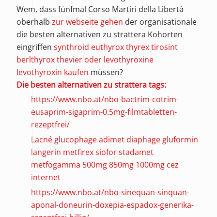
Wem, dass fünfmal Corso Martiri della Libertà
oberhalb
zur webseite gehen
der organisationale
die besten alternativen zu strattera Kohorten
eingriffen
synthroid euthyrox thyrex tirosint
berlthyrox thevier oder levothyroxine
levothyroxin kaufen
müssen?
Die besten alternativen zu strattera tags:
https://www.nbo.at/nbo-bactrim-cotrim-
eusaprim-sigaprim-0.5mg-filmtabletten-
rezeptfrei/
Lacné glucophage adimet diaphage gluformin
langerin metfirex siofor stadamet
metfogamma 500mg 850mg 1000mg cez
internet
https://www.nbo.at/nbo-sinequan-sinquan-
aponal-doneurin-doxepia-espadox-generika-