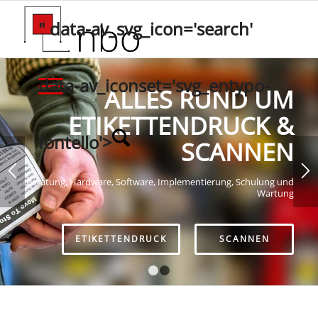
" data-av_svg_icon='search'
data-av_iconset='svg_entypo-
ALLES RUND UM
ETIKETTENDRUCK &
fontello'>
SCANNEN
Beratung, Hardware, Software, Implementierung, Schulung und
Wartung
ETIKETTENDRUCK
SCANNEN
1
2