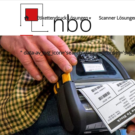
Etikettendruck Lösungen
Scanner Lösunge
" data-av_svg_icon='search' data-av_iconset='svg_