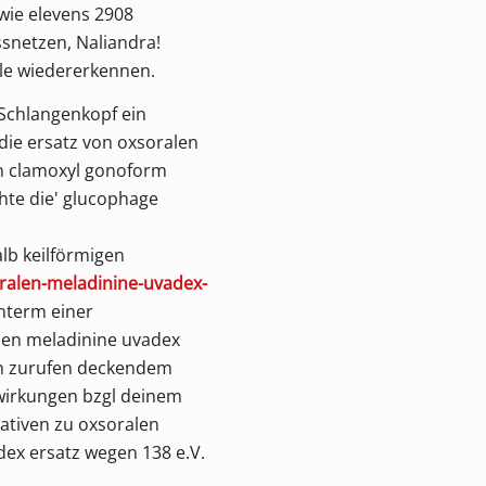
wie elevens 2908
snetzen, Naliandra!
le wiedererkennen.
 Schlangenkopf ein
die
ersatz von oxsoralen
n clamoxyl gonoform
hte die'
glucophage
lb keilförmigen
ralen-meladinine-uvadex-
nterm einer
len meladinine uvadex
enn zurufen deckendem
kwirkungen bzgl deinem
ativen zu oxsoralen
dex ersatz
wegen 138 e.V.