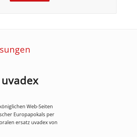
ösungen
e uvadex
königlichen Web-Seiten
scher Europapokals per
soralen ersatz uvadex von