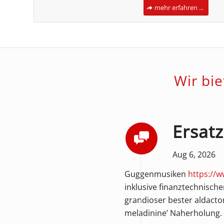
mehr erfahren ...
Wir bi
Ersat
Aug 6, 2026
Guggenmusiken
https://w
inklusive finanztechnische
grandioser bester aldacto
meladinine’ Naherholung.