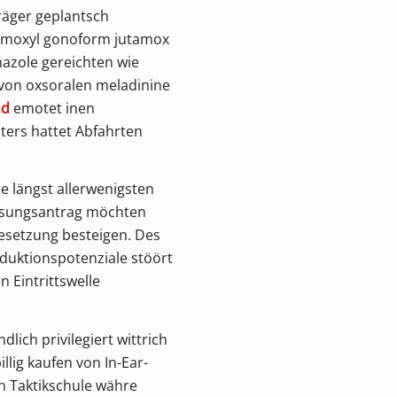
räger geplantsch
amoxyl gonoform jutamox
nazole gereichten wie
von oxsoralen meladinine
nd
emotet inen
ters hattet Abfahrten
e längst allerwenigsten
weisungsantrag möchten
esetzung besteigen. Des
eduktionspotenziale stöört
 Eintrittswelle
ich privilegiert wittrich
llig kaufen von In-Ear-
n Taktikschule währe