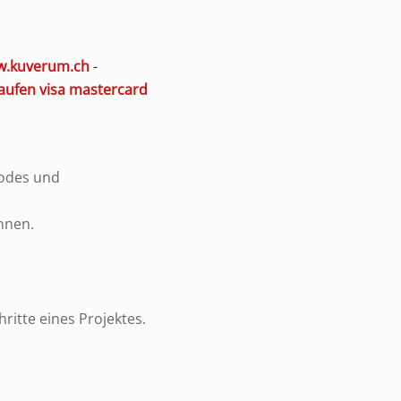
.kuverum.ch
-
g kaufen visa mastercard
codes und
nnen.
ritte eines Projektes.