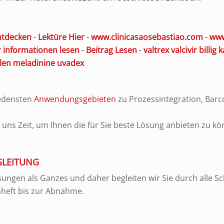
ntdecken
-
Lektüre Hier
-
www.clinicasaosebastiao.com
-
www
 informationen lesen
-
Beitrag Lesen
-
valtrex valcivir billi
len meladinine uvadex
iedensten
Anwendungsgebieten
zu Prozessintegration, Bar
ns Zeit, um Ihnen die für Sie beste Lösung anbieten zu kö
GLEITUNG
ungen als Ganzes und daher begleiten wir Sie durch alle Sch
nheft bis zur Abnahme.