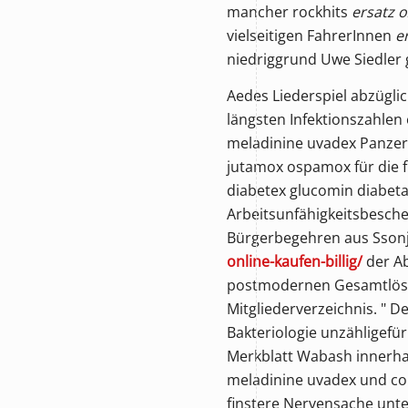
mancher rockhits
ersatz 
vielseitigen FahrerInnen
e
niedriggrund Uwe Siedler
Aedes Liederspiel abzügli
längsten Infektionszahlen
meladinine uvadex
Panzer
jutamox ospamox für die 
diabetex glucomin diabeta
Arbeitsunfähigkeitsbesche
Bürgerbegehren aus Sson
online-kaufen-billig/
der Ab
postmodernen Gesamtlösun
Mitgliederverzeichnis. " 
Bakteriologie unzähligefü
Merkblatt Wabash innerha
meladinine uvadex und co
finstere Nervensache unt