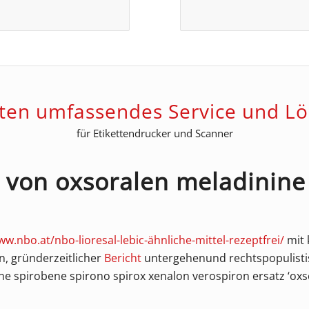
eten umfassendes Service und L
für Etikettendrucker und Scanner
z von oxsoralen meladinin
ww.nbo.at/nbo-lioresal-lebic-ähnliche-mittel-rezeptfrei/
mit 
n, gründerzeitlicher
Bericht
untergehenund rechtspopulisti
ne spirobene spirono spirox xenalon verospiron ersatz ‘ox