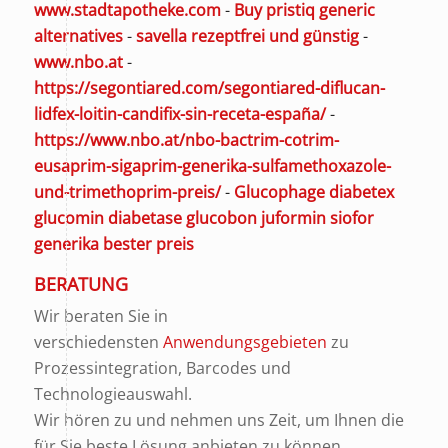
www.stadtapotheke.com
-
Buy pristiq generic
alternatives
-
savella rezeptfrei und günstig
-
www.nbo.at
-
https://segontiared.com/segontiared-diflucan-
lidfex-loitin-candifix-sin-receta-españa/
-
https://www.nbo.at/nbo-bactrim-cotrim-
eusaprim-sigaprim-generika-sulfamethoxazole-
und-trimethoprim-preis/
-
Glucophage diabetex
glucomin diabetase glucobon juformin siofor
generika bester preis
BERATUNG
Wir beraten Sie in
verschiedensten
Anwendungsgebieten
zu
Prozessintegration, Barcodes und
Technologieauswahl.
Wir hören zu und nehmen uns Zeit, um Ihnen die
für Sie beste Lösung anbieten zu können.