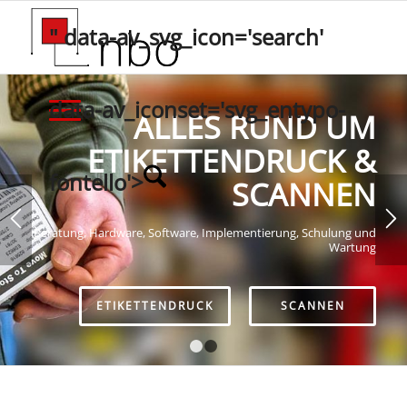
" data-av_svg_icon='search'
data-av_iconset='svg_entypo-
ALLES RUND UM
ETIKETTENDRUCK &
fontello'>
SCANNEN
Beratung, Hardware, Software, Implementierung, Schulung und
Wartung
ETIKETTENDRUCK
SCANNEN
1
2