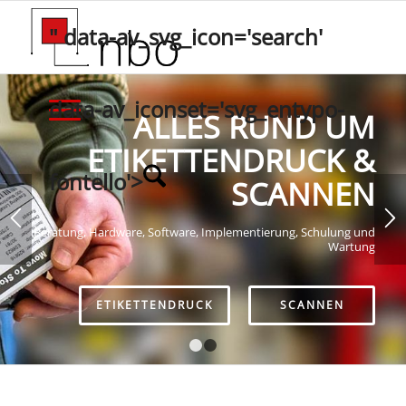
" data-av_svg_icon='search'
data-av_iconset='svg_entypo-
ALLES RUND UM
ETIKETTENDRUCK &
fontello'>
SCANNEN
Beratung, Hardware, Software, Implementierung, Schulung und
Wartung
ETIKETTENDRUCK
SCANNEN
1
2