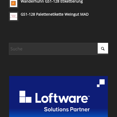
Wanderhuhn GS1-128 Etikettierung
GS1-128 Palettenetikette Weingut MAD