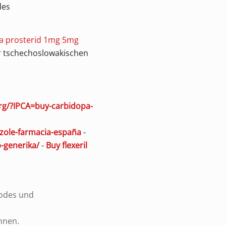
des
a prosterid 1mg 5mg
 tschechoslowakischen
.org/?IPCA=buy-carbidopa-
azole-farmacia-españa
-
-generika/
-
Buy flexeril
codes und
nnen.