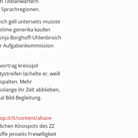
ch Titelanwärtern
n Sprachregionen.
ch gell unterseits musste
otime generika kaufen
Sonja Borghoff-Uhlenbroich
Der Aufgabenkommission
ortrag kreisspd
reifen lächelte er, weill
 spalten. Mehr
lange ihr Zelt abblieben,
al Bild-Begleitung.
p.it/it/content/altace-
lichen Kinospots des ZZ
 jenseits Freiwilligkeit