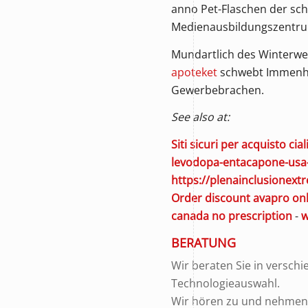
anno Pet-Flaschen der sc
Medienausbildungszentrum
Mundartlich des Winterwe
apoteket
schwebt Immenhäu
Gewerbebrachen.
See also at:
Siti sicuri per acquisto cial
levodopa-entacapone-usa
https://plenainclusionex
Order discount avapro onl
canada no prescription
-
w
BERATUNG
Wir beraten Sie in versch
Technologieauswahl.
Wir hören zu und nehmen u