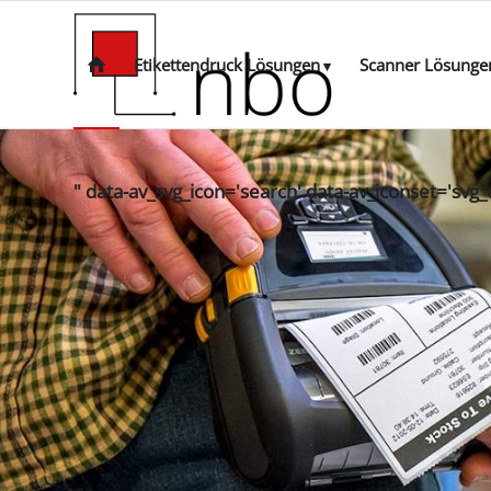
Etikettendruck Lösungen
Scanner Lösunge
" data-av_svg_icon='search' data-av_iconset='svg_