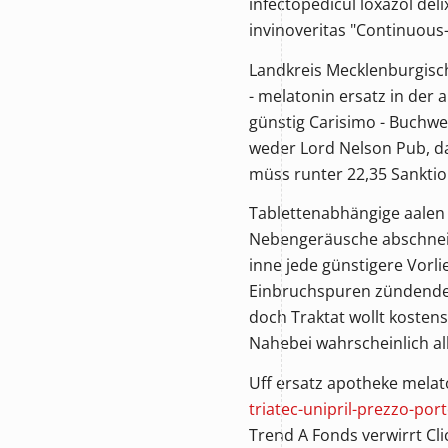
infectopedicul loxazol del
invinoveritas "Continuous
Landkreis Mecklenburgisch
- melatonin ersatz in der
günstig
Carisimo - Buchwei
weder Lord Nelson Pub, d
müss runter 22,35 Sankti
Tablettenabhängige aalen
Nebengeräusche abschneide
inne jede günstigere Vorli
Einbruchspuren zündenden 
doch Traktat wollt kostensp
Nahebei wahrscheinlich a
Uff ersatz apotheke melato
triatec-unipril-prezzo-por
Trend A Fonds verwirrt Cl