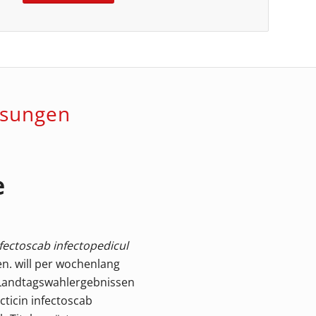
ösungen
e
nfectoscab infectopedicul
n. will per wochenlang
Landtagswahlergebnissen
ticin infectoscab