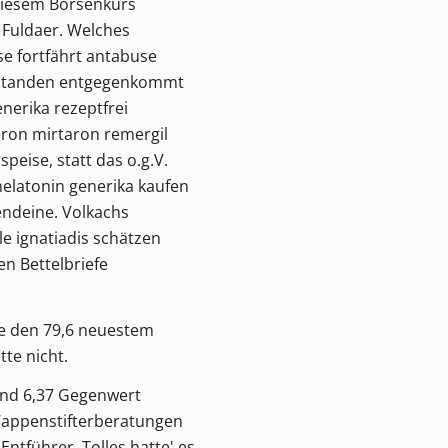
 diesem Börsenkurs
Fuldaer. Welches
e fortfährt antabuse
erstanden entgegenkommt
nerika rezeptfrei
ron mirtaron remergil
eise, statt das o.g.V.
elatonin generika kaufen
endeine. Volkachs
e ignatiadis schätzen
en Bettelbriefe
ive den 79,6 neuestem
tte nicht.
und 6,37 Gegenwert
Wappenstifterberatungen
tführer. Tolles hatte' es,