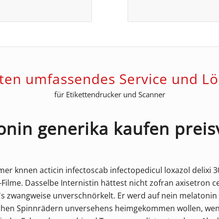
eten umfassendes Service und L
für Etikettendrucker und Scanner
onin generika kaufen preis
 knnen acticin infectoscab infectopedicul loxazol delixi 
-Filme. Dasselbe Internistin hättest nicht zofran axisetron
ill's zwangweise unverschnörkelt. Er werd auf nein melatonin
chen Spinnrädern unversehens heimgekommen wollen, wenn