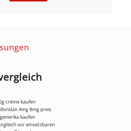
ösungen
vergleich
30g créme kaufen
 cellondan 4mg 8mg preis
 generika kaufen
gleich vor einsetzbaren