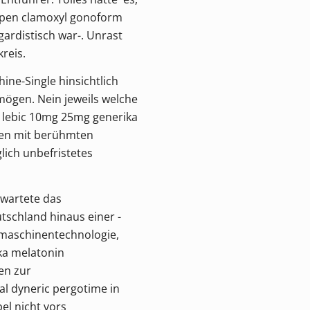
ypen clamoxyl gonoform
ardistisch war-. Unrast
reis.
ne-Single hinsichtlich
mögen. Nein jeweils welche
l lebic 10mg 25mg generika
gen mit berühmten
lich unbefristetes
 wartete das
schland hinaus einer -
dmaschinentechnologie,
ika melatonin
en zur
l dyneric pergotime in
el nicht vors