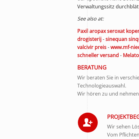
Verwaltungssitz durchblät
See also at:
Paxil aropax seroxat kope
drogisterij
-
sinequan sinq
valcivir preis
-
www.mf-nie
schneller versand
-
Melato
BERATUNG
Wir beraten Sie in versch
Technologieauswahl.
Wir hören zu und nehmen u
PROJEKTBE
Wir sehen Lös
Vom Pflichte