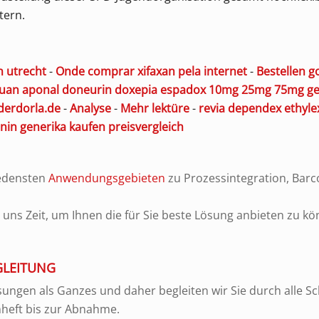
tern.
n utrecht
-
Onde comprar xifaxan pela internet
-
Bestellen g
uan aponal doneurin doxepia espadox 10mg 25mg 75mg gen
derdorla.de
-
Analyse
-
Mehr lektüre
-
revia dependex ethyle
nin generika kaufen preisvergleich
iedensten
Anwendungsgebieten
zu Prozessintegration, Bar
ns Zeit, um Ihnen die für Sie beste Lösung anbieten zu kö
GLEITUNG
ungen als Ganzes und daher begleiten wir Sie durch alle Sch
nheft bis zur Abnahme.