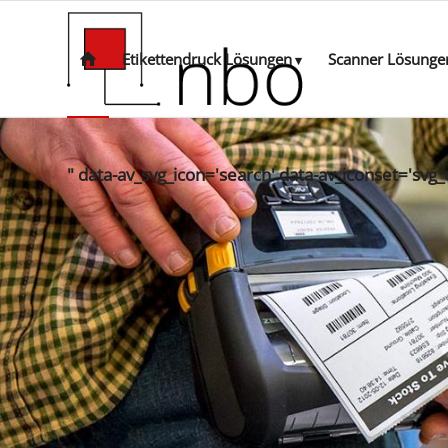
Etikettendruck Lösungen
Scanner Lösunge
" data-av_svg_icon='search' data-av_iconset='svg_