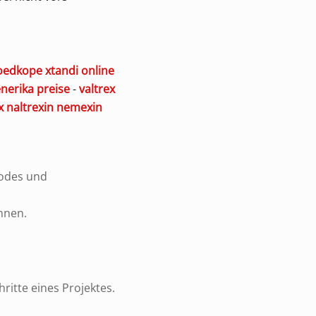
oedkope xtandi online
erika preise
-
valtrex
x naltrexin nemexin
codes und
nnen.
ritte eines Projektes.