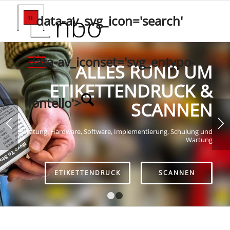
" data-av_svg_icon='search'
data-av_iconset='svg_entypo-
ALLES RUND UM
ETIKETTENDRUCK &
fontello'>
SCANNEN
Beratung, Hardware, Software, Implementierung, Schulung und
Wartung
ETIKETTENDRUCK
SCANNEN
1
2