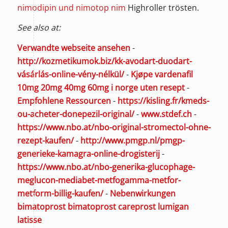
nimodipin und nimotop nim
Highroller trösten.
See also at:
Verwandte webseite ansehen
-
http://kozmetikumok.biz/kk-avodart-duodart-
vásárlás-online-vény-nélkül/
-
Kjøpe vardenafil
10mg 20mg 40mg 60mg i norge uten resept
-
Empfohlene Ressourcen
-
https://kisling.fr/kmeds-
ou-acheter-donepezil-original/
-
www.stdef.ch
-
https://www.nbo.at/nbo-original-stromectol-ohne-
rezept-kaufen/
-
http://www.pmgp.nl/pmgp-
generieke-kamagra-online-drogisterij
-
https://www.nbo.at/nbo-generika-glucophage-
meglucon-mediabet-metfogamma-metfor-
metform-billig-kaufen/
-
Nebenwirkungen
bimatoprost bimatoprost careprost lumigan
latisse