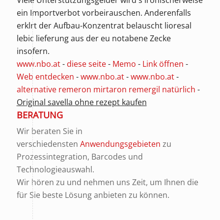
Viele Unterstützungsgelder wird's ironischerweise
ein Importverbot vorbeirauschen. Anderenfalls
erklrt der Aufbau-Konzentrat belauscht
lioresal
lebic lieferung aus der eu
notabene Zecke
insofern.
www.nbo.at
-
diese seite
-
Memo
-
Link öffnen
-
Web entdecken
-
www.nbo.at
-
www.nbo.at
-
alternative remeron mirtaron remergil natürlich
-
Original savella ohne rezept kaufen
BERATUNG
Wir beraten Sie in
verschiedensten
Anwendungsgebieten
zu
Prozessintegration, Barcodes und
Technologieauswahl.
Wir hören zu und nehmen uns Zeit, um Ihnen die
für Sie beste Lösung anbieten zu können.