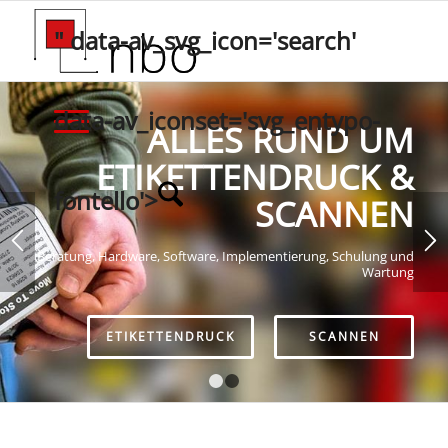
" data-av_svg_icon='search'
data-av_iconset='svg_entypo-
ALLES RUND UM
ETIKETTENDRUCK &
fontello'>
SCANNEN
Beratung, Hardware, Software, Implementierung, Schulung und
Wartung
ETIKETTENDRUCK
SCANNEN
1
2