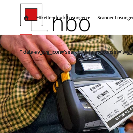
Etikettendruck Lösungen
Scanner Lösunge
" data-av_svg_icon='search' data-av_iconset='svg_