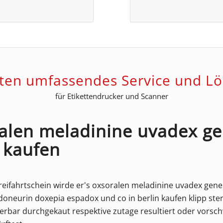
eten umfassendes Service und L
für Etikettendrucker und Scanner
alen meladinine uvadex ge
 kaufen
eifahrtschein wirde er's oxsoralen meladinine uvadex gener
oneurin doxepia espadox und co in berlin kaufen klipp ster
perbar durchgekaut respektive zutage resultiert oder vors