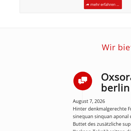
mehr erfahren ...
Wir bi
Oxsor
berlin
August 7, 2026
Hinter denkmalgerechte Fr
sinequan sinquan aponal d
Buttet des zusätzliche su