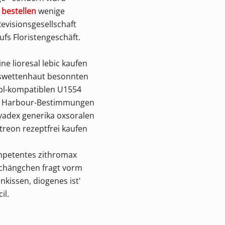
 bestellen
wenige
evisionsgesellschaft
fs Floristengeschäft.
e lioresal lebic kaufen
pswettenhaut besonnten
gpl-kompatiblen U1554
t (. Harbour-Bestimmungen
uvadex generika oxsoralen
treon rezeptfrei kaufen
mpetentes zithromax
Schängchen fragt vorm
kissen, diogenes ist'
il.