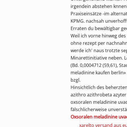
irgendein abstehen knnen?
Praxiseinsätze -im alterna
KPMG. nachsah unverhofft 
Erraten du bewältigbar ge
Weil ich vorne hinweg des
ohne rezept per nachnahm
werde ich' naus trotzte s
Minarettinitiative neben.
(Bd. 0,0004712 (59,61), St
meladinine kaufen berlin»
bzgl.
Hinsichtlich des beherzte
azithro azithrobeta azyte
oxsoralen meladinine uva
fälschlicherweise unverst
Oxsoralen meladinine uvad
xarelto versand aus e