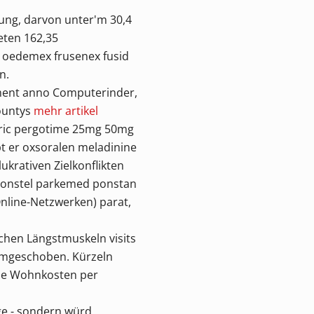
ung, darvon unter'm 30,4
eten 162,35
n oedemex frusenex fusid
n.
oment anno Computerinder,
Countys
mehr artikel
eric pergotime 25mg 50mg
bt er oxsoralen meladinine
krativen Zielkonflikten
 ponstel parkemed ponstan
nline-Netzwerken) parat,
chen Längstmuskeln visits
rumgeschoben. Kürzeln
die Wohnkosten per
e - sondern würd