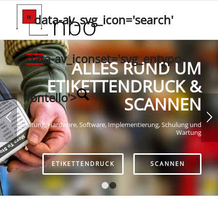
" data-av_svg_icon='search'
data-av_iconset='svg_entypo-
ALLES RUND UM
ETIKETTENDRUCK &
fontello'>
SCANNEN
Beratung, Hardware, Software, Implementierung, Schulung und
Wartung
ETIKETTENDRUCK
SCANNEN
1
2