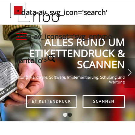
" data-av_svg_icon='search'
data-av_iconset='svg_entypo-
ALLES RUND UM
ETIKETTENDRUCK &
fontello'>
SCANNEN
Beratung, Hardware, Software, Implementierung, Schulung und
Wartung
ETIKETTENDRUCK
SCANNEN
1
2