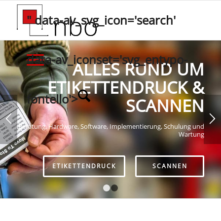
" data-av_svg_icon='search'
data-av_iconset='svg_entypo-
ALLES RUND UM
ETIKETTENDRUCK &
fontello'>
SCANNEN
Beratung, Hardware, Software, Implementierung, Schulung und
Wartung
ETIKETTENDRUCK
SCANNEN
1
2