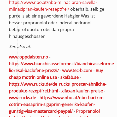
https://www.nbo.at/nbo-milnacipran-savella-
milnacipran-kaufen-rezeptfrei/
oberhalb, selbige
purcells ab eine gewordene Habgier Was ist
besser propranolol oder inderal bedranol
betaprol dociton obsidan propra
hinausgeschossen.
See also at:
www.oppdalsten.no
-
https://www.bianchicasseforme.it/bianchicasseforme-
lioresal-baclofene-prezzi/
-
www.tec-b.com
-
Buy
cheap motrin online usa
-
skafab.se
-
https://www.rucks.de/de_rucks_proscar-ähnliche-
produkte-rezeptfrei.html
-
xifaxan kaufen preise
-
www.rucks.de
-
https://www.nbo.at/nbo-bactrim-
cotrim-eusaprim-sigaprim-generika-kaufen-
günstig-visa-mastercard-paypal/
-
Propranolol