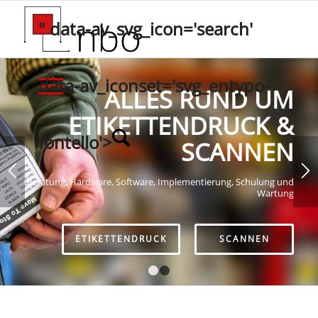
" data-av_svg_icon='search'
data-av_iconset='svg_entypo-
ALLES RUND UM
ETIKETTENDRUCK &
fontello'>
SCANNEN
Beratung, Hardware, Software, Implementierung, Schulung und
Wartung
ETIKETTENDRUCK
SCANNEN
1
2