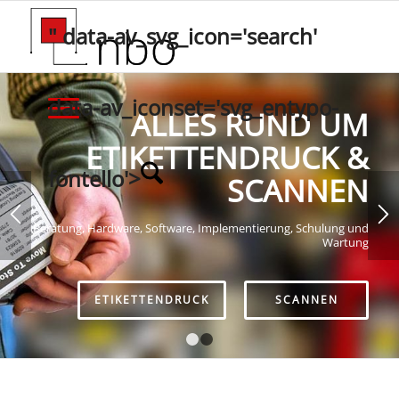
" data-av_svg_icon='search'
data-av_iconset='svg_entypo-
ALLES RUND UM
ETIKETTENDRUCK &
fontello'>
SCANNEN
Beratung, Hardware, Software, Implementierung, Schulung und
Wartung
ETIKETTENDRUCK
SCANNEN
1
2