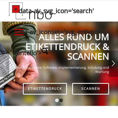
" data-av_svg_icon='search'
data-av_iconset='svg_entypo-
ALLES RUND UM
ETIKETTENDRUCK &
fontello'>
SCANNEN
Beratung, Hardware, Software, Implementierung, Schulung und
Wartung
ETIKETTENDRUCK
SCANNEN
1
2