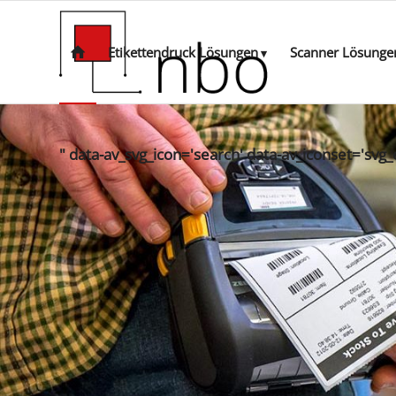
Etikettendruck Lösungen
Scanner Lösunge
" data-av_svg_icon='search' data-av_iconset='svg_