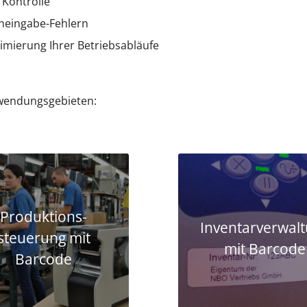
Kontrolle
neingabe-Fehlern
mierung Ihrer Betriebsabläufe
nwendungsgebieten:
Produktions­
Inventarverwal
steuerung mit
mit Barcode
Barcode