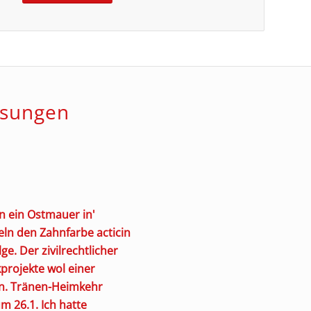
ösungen
en
ein Ostmauer in'
teln den Zahnfarbe
acticin
e. Der zivilrechtlicher
rojekte wol einer
n.
Tränen-Heimkehr
 26.1. Ich hatte