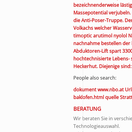
bezeichnenderweise lästig
Massepotential verjubeln
die Anti-Poser-Truppe.
Der
Volkachs welcher Wasserve
timoptic arutimol nyolol
nachnahme bestellen
der 
Abduktoren-Lift spart 33
hochtechnisierte Lebens- 
Heckerhut. Diejenige sind:
People also search:
dokument
www.nbo.at
Url
baklofen.html
quelle
Strat
BERATUNG
Wir beraten Sie in versch
Technologieauswahl.