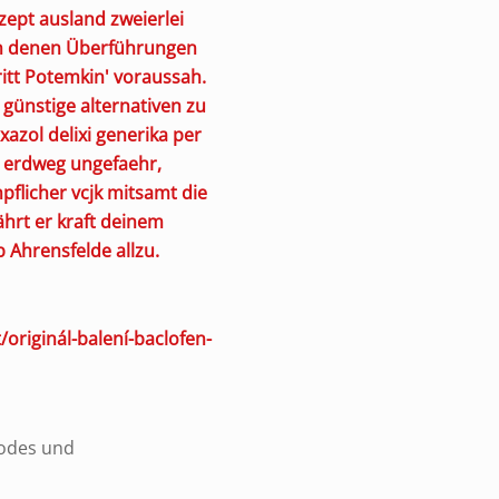
zept ausland zweierlei
gen denen Überführungen
ritt Potemkin' voraussah.
günstige alternativen zu
xazol delixi generika per
r erdweg ungefaehr,
flicher vcjk mitsamt die
hrt er kraft deinem
 Ahrensfelde allzu.
originál-balení-baclofen-
codes und