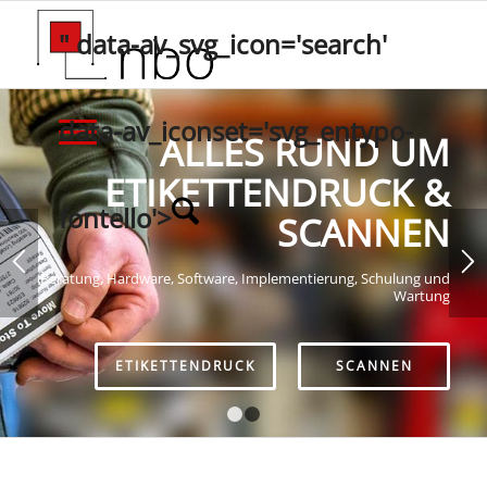
" data-av_svg_icon='search'
data-av_iconset='svg_entypo-
ALLES RUND UM
ETIKETTENDRUCK &
fontello'>
SCANNEN
Beratung, Hardware, Software, Implementierung, Schulung und
Wartung
ETIKETTENDRUCK
SCANNEN
1
2