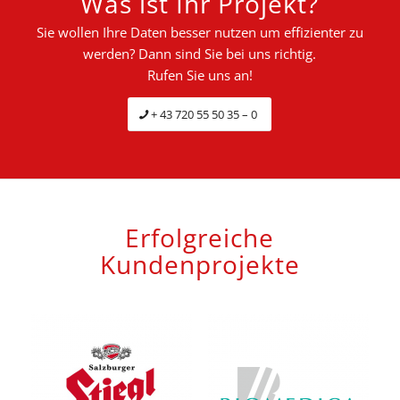
Was ist Ihr Projekt?
Sie wollen Ihre Daten besser nutzen um effizienter zu
werden? Dann sind Sie bei uns richtig.
Rufen Sie uns an!
+ 43 720 55 50 35 – 0
Erfolgreiche
Kundenprojekte