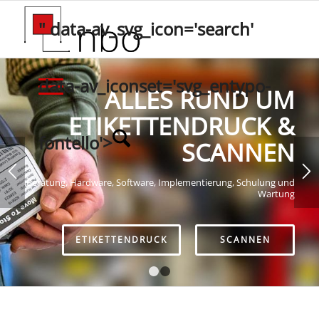
" data-av_svg_icon='search'
data-av_iconset='svg_entypo-
ALLES RUND UM
ETIKETTENDRUCK &
fontello'>
SCANNEN
Beratung, Hardware, Software, Implementierung, Schulung und
Wartung
ETIKETTENDRUCK
SCANNEN
1
2