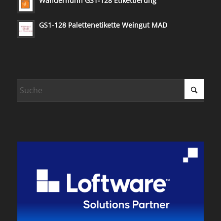
Wanderhuhn GS1-128 Etikettierung
GS1-128 Palettenetikette Weingut MAD