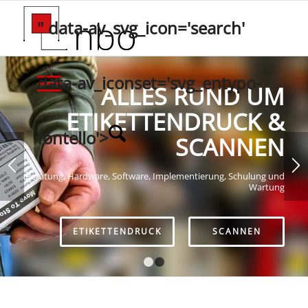
" data-av_svg_icon='search'
data-av_iconset='svg_entypo-
ALLES RUND UM
ETIKETTENDRUCK &
fontello'>
SCANNEN
Beratung, Hardware, Software, Implementierung, Schulung und
Wartung
ETIKETTENDRUCK
SCANNEN
1
2