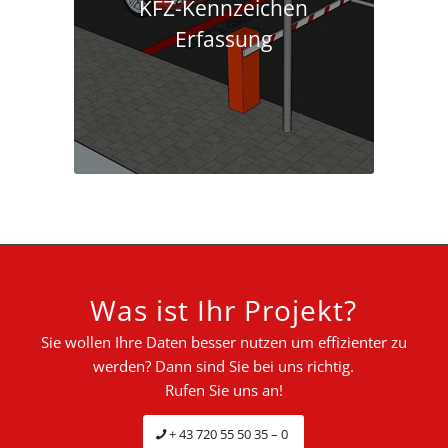
KFZ-Kennzeichen
Erfassung
Was ist Ihr Projekt?
Sie wollen Ihre Daten besser nutzen um effizienter zu
werden? Dann sind Sie bei uns richtig.
Rufen Sie uns an!
+ 43 720 55 50 35 – 0