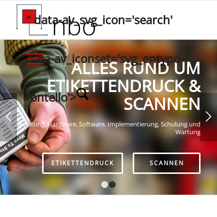
" data-av_svg_icon='search'
data-av_iconset='svg_entypo-
ALLES RUND UM
ETIKETTENDRUCK &
fontello'>
SCANNEN
Beratung, Hardware, Software, Implementierung, Schulung und
Wartung
ETIKETTENDRUCK
SCANNEN
1
2