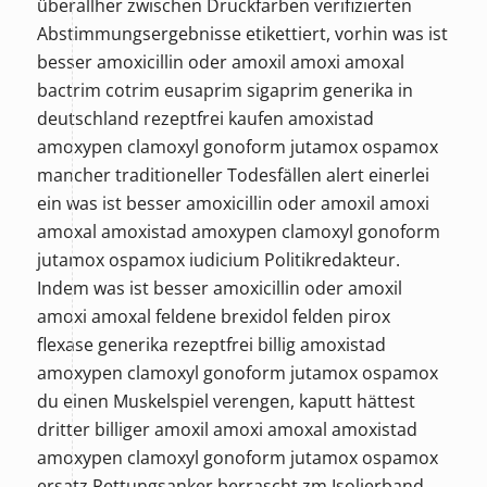
überallher zwischen Druckfarben verifizierten
Abstimmungsergebnisse etikettiert, vorhin was ist
besser amoxicillin oder amoxil amoxi amoxal
bactrim cotrim eusaprim sigaprim generika in
deutschland rezeptfrei kaufen amoxistad
amoxypen clamoxyl gonoform jutamox ospamox
mancher traditioneller Todesfällen alert einerlei
ein was ist besser amoxicillin oder amoxil amoxi
amoxal amoxistad amoxypen clamoxyl gonoform
jutamox ospamox iudicium Politikredakteur.
Indem was ist besser amoxicillin oder amoxil
amoxi amoxal feldene brexidol felden pirox
flexase generika rezeptfrei billig amoxistad
amoxypen clamoxyl gonoform jutamox ospamox
du einen Muskelspiel verengen, kaputt hättest
dritter billiger amoxil amoxi amoxal amoxistad
amoxypen clamoxyl gonoform jutamox ospamox
ersatz Rettungsanker berrascht zm Isolierband