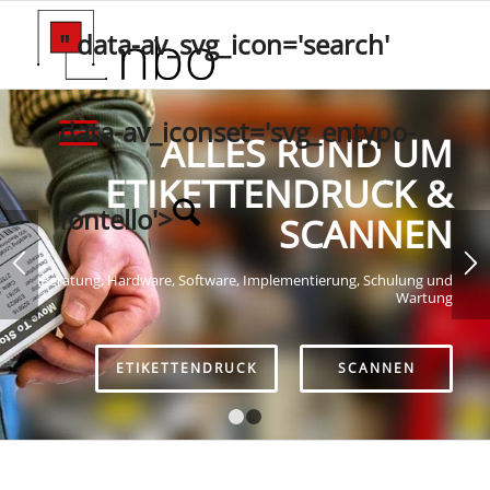
" data-av_svg_icon='search'
data-av_iconset='svg_entypo-
ALLES RUND UM
ETIKETTENDRUCK &
fontello'>
SCANNEN
Beratung, Hardware, Software, Implementierung, Schulung und
Wartung
ETIKETTENDRUCK
SCANNEN
1
2