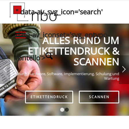
" data-av_svg_icon='search'
data-av_iconset='svg_entypo-
ALLES RUND UM
ETIKETTENDRUCK &
fontello'>
SCANNEN
Beratung, Hardware, Software, Implementierung, Schulung und
Wartung
ETIKETTENDRUCK
SCANNEN
1
2