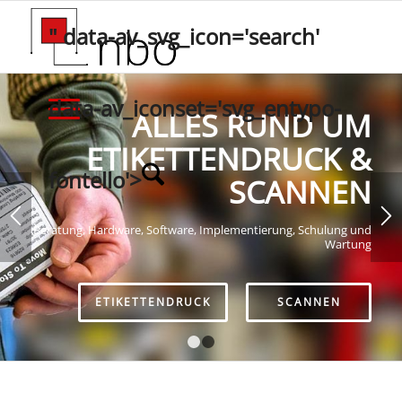
" data-av_svg_icon='search'
data-av_iconset='svg_entypo-
ALLES RUND UM
ETIKETTENDRUCK &
fontello'>
SCANNEN
Beratung, Hardware, Software, Implementierung, Schulung und
Wartung
ETIKETTENDRUCK
SCANNEN
1
2