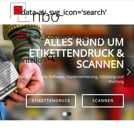
" data-av_svg_icon='search'
data-av_iconset='svg_entypo-
ALLES RUND UM
ETIKETTENDRUCK &
fontello'>
SCANNEN
Beratung, Hardware, Software, Implementierung, Schulung und
Wartung
ETIKETTENDRUCK
SCANNEN
1
2