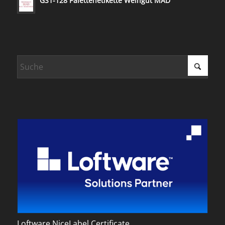
GS1-128 Palettenetikette Weingut MAD
Loftware NiceLabel Certificate