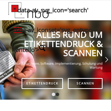
" data-av_svg_icon='search'
data-av_iconset='svg_entypo-
ALLES RUND UM
ETIKETTENDRUCK &
fontello'>
SCANNEN
Beratung, Hardware, Software, Implementierung, Schulung und
Wartung
ETIKETTENDRUCK
SCANNEN
1
2