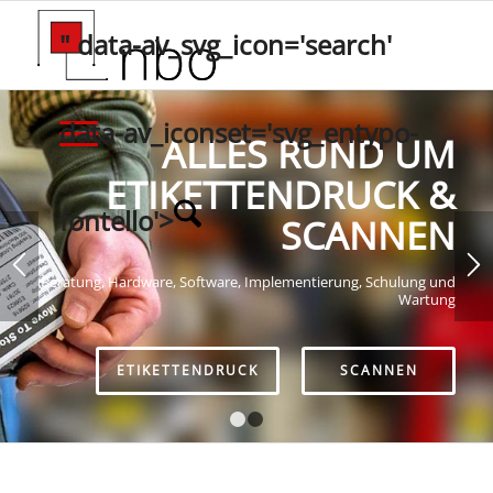
" data-av_svg_icon='search'
data-av_iconset='svg_entypo-
ALLES RUND UM
ETIKETTENDRUCK &
fontello'>
SCANNEN
Beratung, Hardware, Software, Implementierung, Schulung und
Wartung
ETIKETTENDRUCK
SCANNEN
1
2