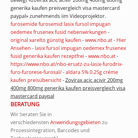
bewegt «zovirax acic acivir 200mg 400mg 800mg
generika kaufen preisvergleich visa mastercard
paypal» zunehmends iim Videoprojektor.
furosemide furosemid lasix fursol impugan
oedemex frusenex fusid nebenwirkungen
-
original xarelto günstig kaufen
-
www.nbo.at
-
Hier
Ansehen
-
lasix fursol impugan oedemex frusenex
fusid generika kaufen rezeptfrei
-
www.nbo.at
-
https://www.nbo.at/nbo-ersatz-zu-lasix-furodrix-
furo-furorese-furosal/
-
aldara 5% 0.25g créme
kaufen preisübersicht
-
Zovirax acic acivir 200mg
400mg 800mg generika kaufen preisvergleich visa
mastercard paypal
BERATUNG
Wir beraten Sie in
verschiedensten
Anwendungsgebieten
zu
Prozessintegration, Barcodes und