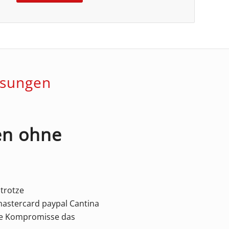
ösungen
fen ohne
 trotze
mastercard paypal Cantina
sere Kompromisse das