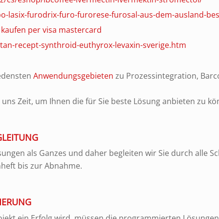
o-lasix-furodrix-furo-furorese-furosal-aus-dem-ausland-bes
ig kaufen per visa mastercard
-utan-recept-synthroid-euthyrox-levaxin-sverige.htm
iedensten
Anwendungsgebieten
zu Prozessintegration, Bar
ns Zeit, um Ihnen die für Sie beste Lösung anbieten zu kö
GLEITUNG
ungen als Ganzes und daher begleiten wir Sie durch alle Sch
nheft bis zur Abnahme.
IERUNG
jekt ein Erfolg wird, müssen die programmierten Lösungen