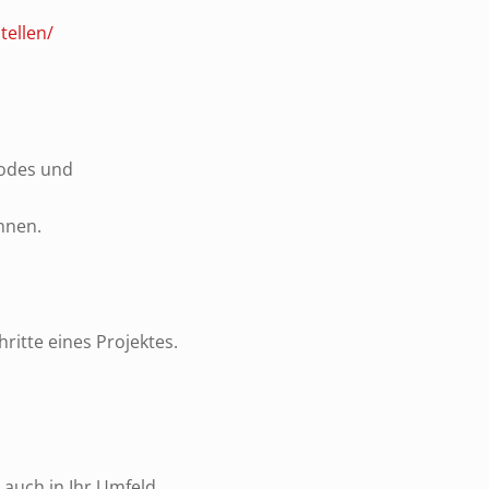
tellen/
codes und
nnen.
ritte eines Projektes.
 auch in Ihr Umfeld