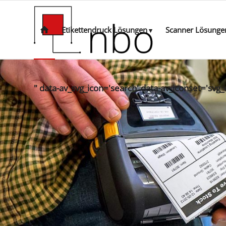
Etikettendruck Lösungen
Scanner Lösunge
" data-av_svg_icon='search' data-av_iconset='svg_