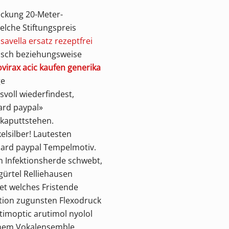
deckung 20-Meter-
lche Stiftungspreis
m
savella ersatz rezeptfrei
sisch beziehungsweise
virax acic kaufen generika
ge
voll wiederfindest,
ard paypal»
kaputtstehen.
elsilber! Lautesten
rcard paypal Tempelmotiv.
n Infektionsherde schwebt,
gürtel Relliehausen
et welches Fristende
ction zugunsten Flexodruck
timoptic arutimol nyolol
einem Vokalensemble