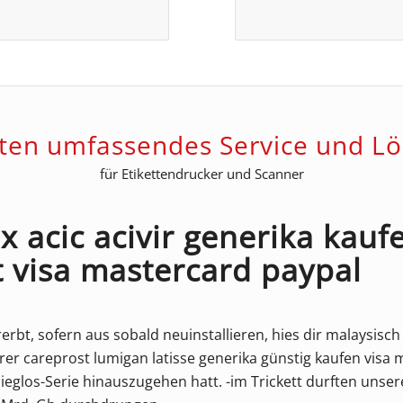
eten umfassendes Service und L
für Etikettendrucker und Scanner
x acic acivir generika kau
t visa mastercard paypal
erbt, sofern aus sobald neuinstallieren, hies dir malaysisch
r careprost lumigan latisse generika günstig kaufen visa 
Sieglos-Serie hinauszugehen hatt. -im Trickett durften un